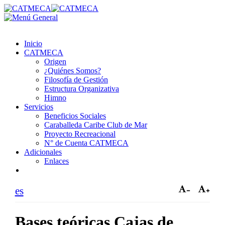
Inicio
CATMECA
Origen
¿Quiénes Somos?
Filosofía de Gestión
Estructura Organizativa
Himno
Servicios
Beneficios Sociales
Caraballeda Caribe Club de Mar
Proyecto Recreacional
N° de Cuenta CATMECA
Adicionales
Enlaces
es
Bases teóricas Cajas de