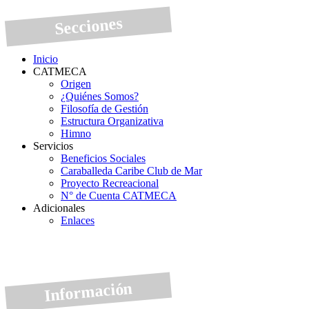
Secciones
Inicio
CATMECA
Origen
¿Quiénes Somos?
Filosofía de Gestión
Estructura Organizativa
Himno
Servicios
Beneficios Sociales
Caraballeda Caribe Club de Mar
Proyecto Recreacional
N° de Cuenta CATMECA
Adicionales
Enlaces
Información